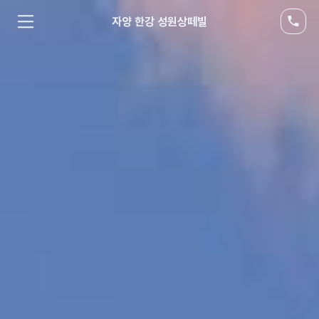
자양 한강 성원상떼빌