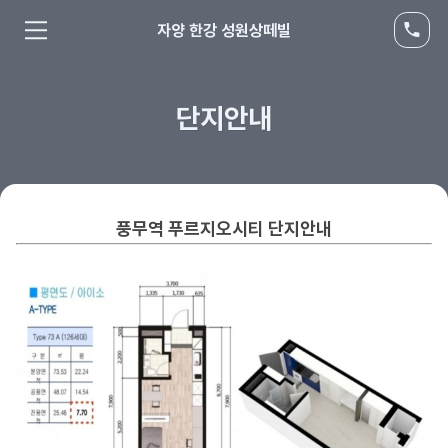
자양 한강 성원상떼빌
단지안내
풍무역 푸르지오시티
단지안내