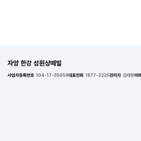
자양 한강 성원상떼빌
사업자등록번호
104-17-35658
대표전화
1877-3225
관리자
김태형
이