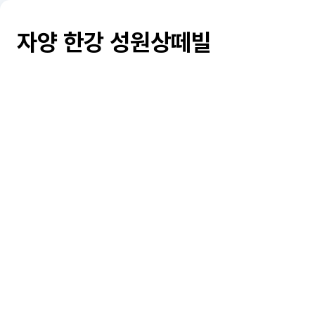
자양 한강 성원상떼빌