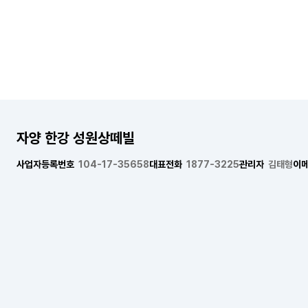
자양 한강 성원상떼빌
사업자등록번호
104-17-35658
대표전화
1877-3225
관리자
김태형
이