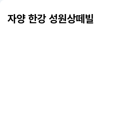
자양 한강 성원상떼빌